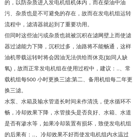
的，以防杂质进入
发电机
组机体内，而在柴油中油
污、杂质也是不可避免的存在，故而在
发电机
组运转
流程中，滤清器就起到了重要功用。
但同时这些油污或杂质也就被沉积在滤网壁上而使滤
器过滤能力下降，沉积过多，油路将不能畅通，这样
油机带载运转时将会因油无法供给而休克(如同人缺
氧)，故而正常
发电机
组在使用过程中，建议：..、常
载机组每500 小时更换三滤;第二、备用机组每二年更
换三滤。
水泵、水箱及输水管道长时间未作清洗，使水循环不
畅，冷却效果下降，水管接头是否良好、水箱、水道
是否有渗水等，如果冷却装置有损坏，致使
发电机
组
的后果有：..、冷却效果不好而使
发电机
组内水温过